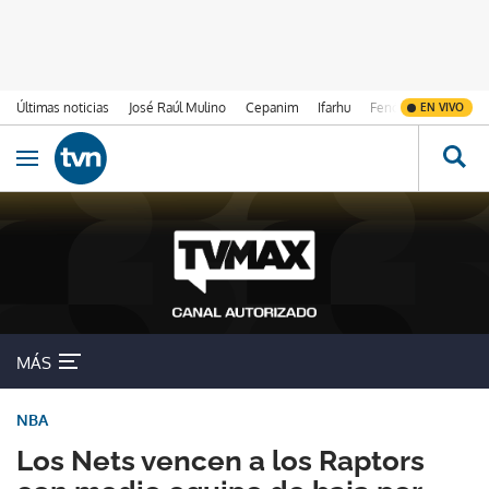
Últimas noticias
José Raúl Mulino
Cepanim
Ifarhu
Fenómeno de El Ni
EN VIVO
Ir al contenido
Obrir navegació
MÁS
NBA
Los Nets vencen a los Raptors