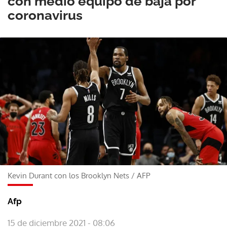
con medio equipo de baja por
coronavirus
Kevin Durant con los Brooklyn Nets
/
AFP
Afp
15 de diciembre 2021 - 08:06