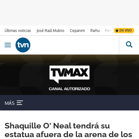
Últimas noticias
José Raúl Mulino
Cepanim
Ifarhu
Fenómeno de El Ni
EN VIVO
Ir al contenido
Obrir navegació
MÁS
Shaquille O' Neal tendrá su
estatua afuera de la arena de los