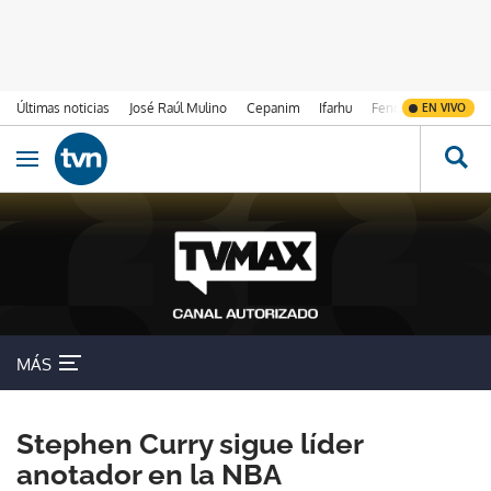
Últimas noticias
José Raúl Mulino
Cepanim
Ifarhu
Fenómeno de El Ni
EN VIVO
Ir al contenido
Obrir navegació
MÁS
Stephen Curry sigue líder
anotador en la NBA