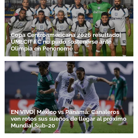
Copa Centroamericana 2026 resultado|
UMECIT FC no pudo sostenerse ante
Olimpia en Penonomé
EN VIVO| México vs Panamá: Canaleros
ven rotos sus sueños de llegar al próximo
Mundial Sub-20