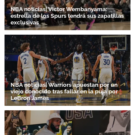
NBA noticias| Victor Wembanyama:
estrella de los Spurs tendrá sus zapatillas
exclusivas
NBA noticias| Warriors apuestan por un
viejo conocido tras fallar en la puja por
LeBron James