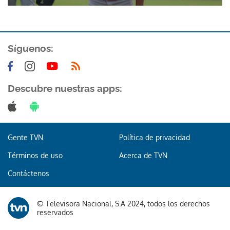
Síguenos:
Descubre nuestras apps:
Gente TVN
Política de privacidad
Términos de uso
Acerca de TVN
Contáctenos
© Televisora Nacional, S.A 2024, todos los derechos
reservados
Gracias por suscribirte a nuestro boletín.