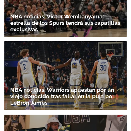
NBA noticias| Victor Wembanyama:
estrella de los Spurs tendrá sus zapatillas
exclusivas
NBA noticias| Warriors apuestan por un
viejo conocido tras fallar en la puja por
LeBron James