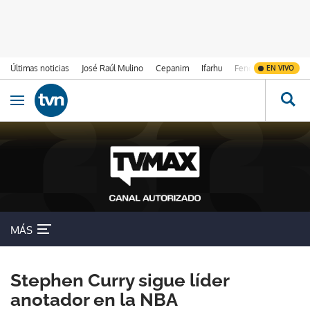
Últimas noticias
José Raúl Mulino
Cepanim
Ifarhu
Fenómeno de El Ni
EN VIVO
Ir al contenido
Obrir navegació
MÁS
Stephen Curry sigue líder
anotador en la NBA