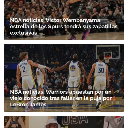
NBA noticias| Victor Wembanyama:
estrella de los Spurs tendrá sus zapatillas
exclusivas
NBA noticias| Warriors apuestan por un
viejo conocido tras fallar en la puja por
LeBron James