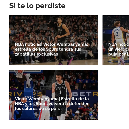
Si te lo perdiste
NBA noticias| Victor Wembanyama:
NBA notic
estrella de los Spurs tendrá sus
un viejo c
zapatillas exclusivas
puja por 
Victor Wembanyama| Estrella de la
NBA y los Spurs volverá a defender
los colores de su país