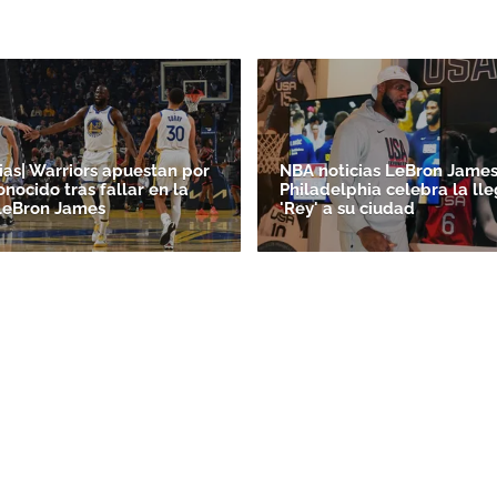
ias| Warriors apuestan por
NBA noticias LeBron James
onocido tras fallar en la
Philadelphia celebra la ll
LeBron James
'Rey' a su ciudad