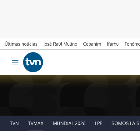
Últimas noticias
José Raúl Mulino
Cepanim
Ifarhu
Fenóme
Ir al contenido
Obrir navegació
TVN
TVMAX
MUNDIAL 2026
LPF
SOMOS LA S