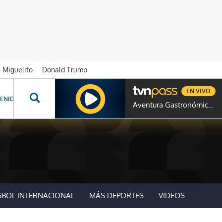
n Miguelito
Donald Trump
EN VIVO
ENIDOS ESPECIALES
NOVELAS
PROGRAMAS
GENTE TVN
PROG
Aventura Gastronómica Colombia
SBOL INTERNACIONAL
MÁS DEPORTES
VIDEOS