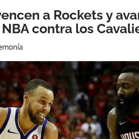
vencen a Rockets y ava
a NBA contra los Cavali
emonía