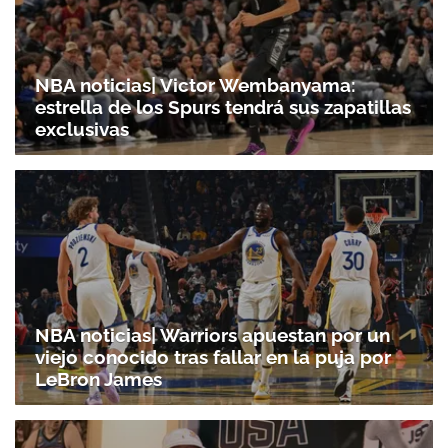
NBA noticias| Victor Wembanyama:
estrella de los Spurs tendrá sus zapatillas
exclusivas
NBA noticias| Warriors apuestan por un
viejo conocido tras fallar en la puja por
LeBron James