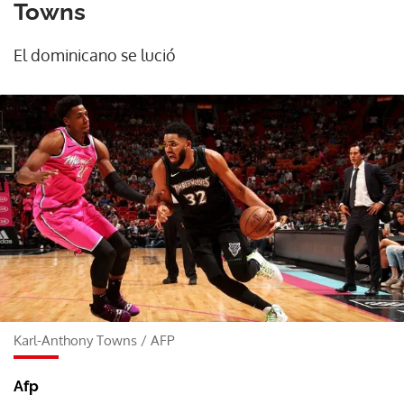
Towns
El dominicano se lució
Karl-Anthony Towns
/
AFP
Afp