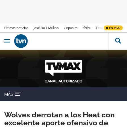
Últimas noticias
José Raúl Mulino
Cepanim
Ifarhu
Fenómeno de El Ni
EN VIVO
Ir al contenido
Obrir navegació
MÁS
Wolves derrotan a los Heat con
excelente aporte ofensivo de