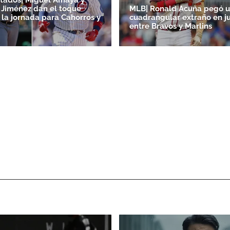
Jiménez dan el toque
MLB| Ronald Acuña pegó 
 la jornada para Cahorros y
cuadrangular extraño en j
entre Bravos y Marlins