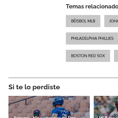
Temas relacionad
BÉISBOL MLB
JOH
PHILADELPHIA PHILLIES
BOSTON RED SOX
Si te lo perdiste
Panamá - Nicaragua previa| Dos
MLB resul