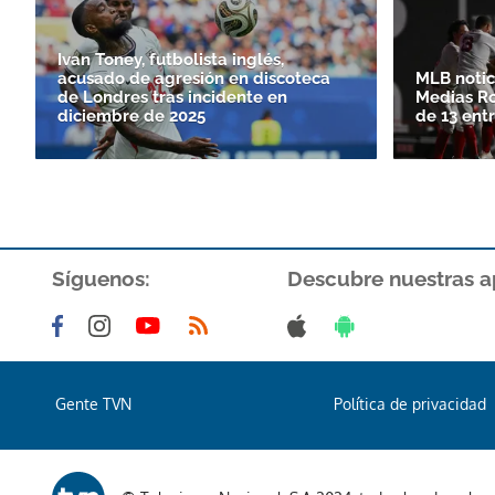
Ivan Toney, futbolista inglés,
acusado de agresión en discoteca
MLB notici
de Londres tras incidente en
Medias Ro
diciembre de 2025
de 13 ent
Síguenos:
Descubre nuestras a
Gente TVN
Política de privacidad