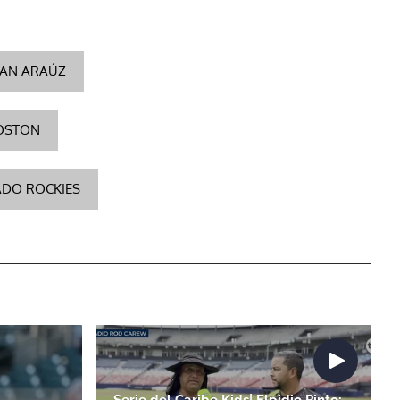
AN ARAÚZ
OSTON
DO ROCKIES
Serie del Caribe Kids| Elpidio Pinto: