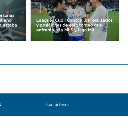
ersonas
l año;
Leagues Cup | Conoce los resultados
a estaba
y posiciones de esta torneo que
enfrenta a la MLS y Liga MX
N
Contáctenos