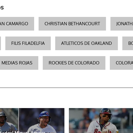
os
ACEPTAR
AN CAMARGO
CHRISTIAN BETHANCOURT
JONATH
FILIS FILADELFIA
ATLETICOS DE OAKLAND
B
MEDIAS ROJAS
ROCKIES DE COLORADO
COLORA
tados| Miguel Amaya y