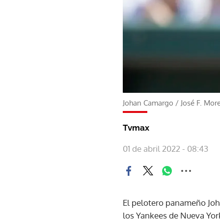
Johan Camargo
/
José F. More
Tvmax
01 de abril 2022 - 08:43
El pelotero panameño Johan
los Yankees de Nueva York