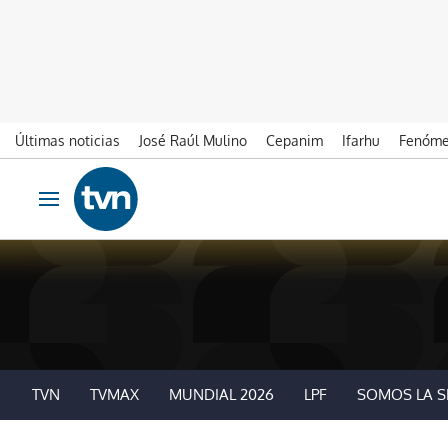
Últimas noticias
José Raúl Mulino
Cepanim
Ifarhu
Fenóme
Ir al contenido
Obrir navegació
TVN
TVMAX
MUNDIAL 2026
LPF
SOMOS LA S