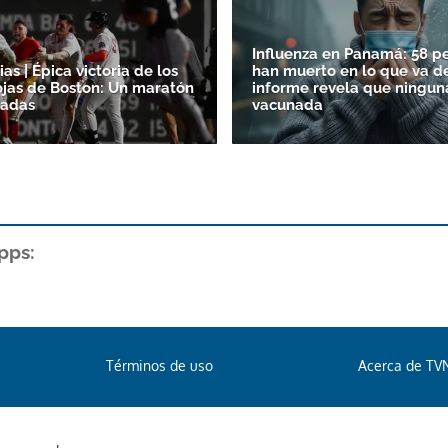
Influenza en Panamá: 58 p
as | Épica victoria de los
han muerto en lo que va de
jas de Boston: Un maratón
informe revela que ningun
radas
vacunada
pps:
Términos de uso
Acerca de TV