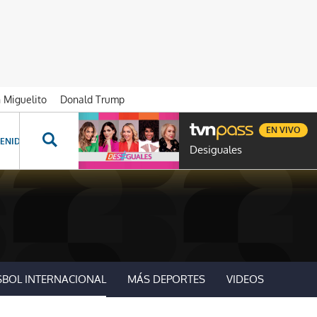
n Miguelito
Donald Trump
EN VIVO
ENIDOS ESPECIALES
NOVELAS
PROGRAMAS
GENTE TVN
PROG
Desiguales
SBOL INTERNACIONAL
MÁS DEPORTES
VIDEOS