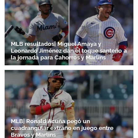
MLB resultados| Miguel Amaya y
Leonardo Jiménez dan el toque santeño a
la jornada para Cahorros y Marlins
MLB| Ronald Acuña pegó un
cuadrangular extraño en juego entre
Bravos y Marlins