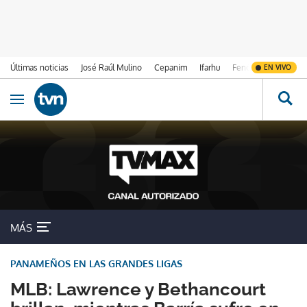
Últimas noticias
José Raúl Mulino
Cepanim
Ifarhu
Fenómeno de El Ni
EN VIVO
Ir al contenido
Obrir navegació
MÁS
PANAMEÑOS EN LAS GRANDES LIGAS
MLB: Lawrence y Bethancourt