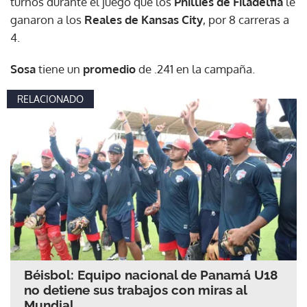
turnos durante el juego que los
Phillies de Filadelfia
le
ganaron a los
Reales de Kansas City
, por 8 carreras a
4.
Sosa
tiene un
promedio
de .241 en la campaña.
RELACIONADO
Béisbol: Equipo nacional de Panamá U18
no detiene sus trabajos con miras al
Mundial