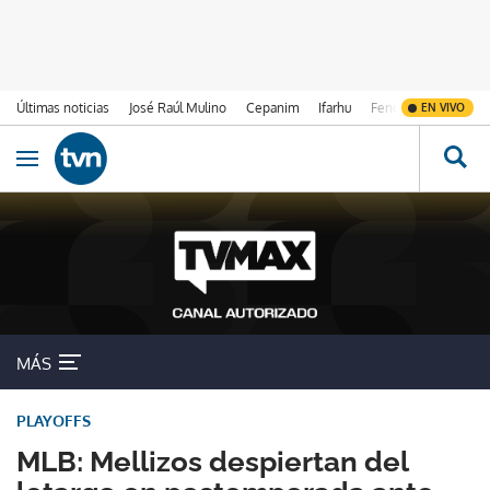
Últimas noticias
José Raúl Mulino
Cepanim
Ifarhu
Fenómeno de El Ni
EN VIVO
Ir al contenido
Obrir navegació
MÁS
PLAYOFFS
MLB: Mellizos despiertan del