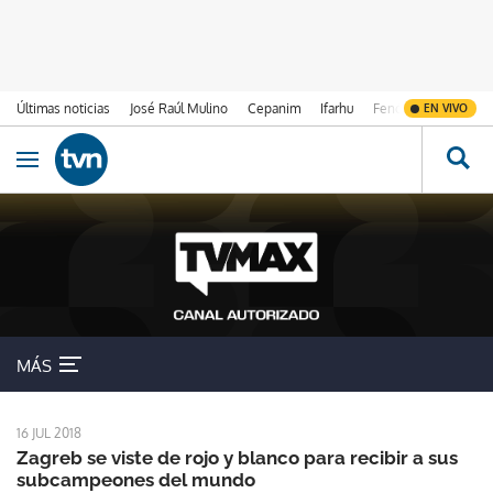
Últimas noticias
José Raúl Mulino
Cepanim
Ifarhu
Fenómeno de El Ni
EN VIVO
Ir al contenido
Obrir navegació
Croacia
MÁS
16 JUL 2018
Zagreb se viste de rojo y blanco para recibir a sus
subcampeones del mundo