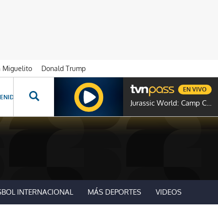
n Miguelito
Donald Trump
EN VIVO
ENIDOS ESPECIALES
NOVELAS
PROGRAMAS
GENTE TVN
PROG
Jurassic World: Camp Cretaceous
SBOL INTERNACIONAL
MÁS DEPORTES
VIDEOS