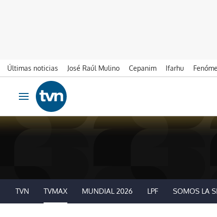
Últimas noticias
José Raúl Mulino
Cepanim
Ifarhu
Fenóme
Ir al contenido
Obrir navegació
TVN
TVMAX
MUNDIAL 2026
LPF
SOMOS LA S