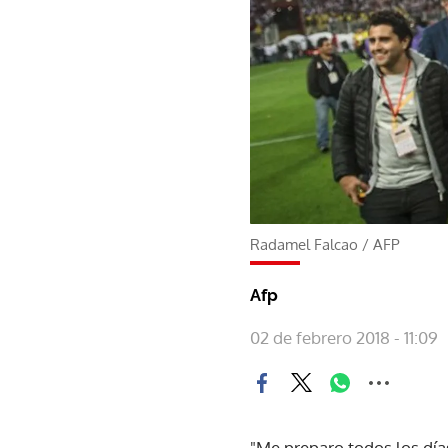
Radamel Falcao
/
AFP
Afp
02 de febrero 2018 - 11:09
"Me preparo todos los dí