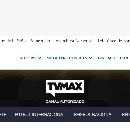
no de El Niño
Venezuela
Asamblea Nacional
Teleférico de Sa
NOTICIAS
SHOW TVN
DEPORTES
TVN RADIO
CONT
ELE
FÚTBOL INTERNACIONAL
BÉISBOL NACIONAL
BÉI