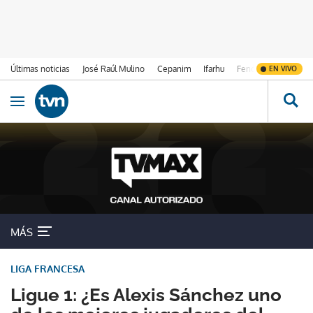
Últimas noticias
José Raúl Mulino
Cepanim
Ifarhu
Fenómeno de El Ni
EN VIVO
Ir al contenido
Obrir navegació
MÁS
LIGA FRANCESA
Ligue 1: ¿Es Alexis Sánchez uno