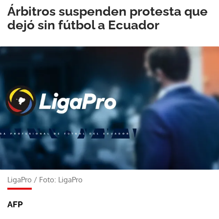
Árbitros suspenden protesta que
dejó sin fútbol a Ecuador
LigaPro
/
Foto: LigaPro
AFP