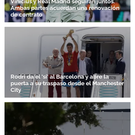
Vinicius y Real Madrid seguirán juntos.
Ambas partes acuerdan una renovación
de contrato
Rodri da el 'sí' al Barcelona y abre la
puerta a su traspaso desde el Manchester
City