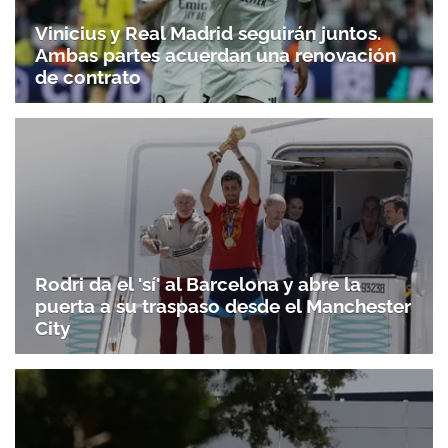
Vinicius y Real Madrid seguirán juntos.
Ambas partes acuerdan una renovación
de contrato
Rodri da el 'sí' al Barcelona y abre la
puerta a su traspaso desde el Manchester
City