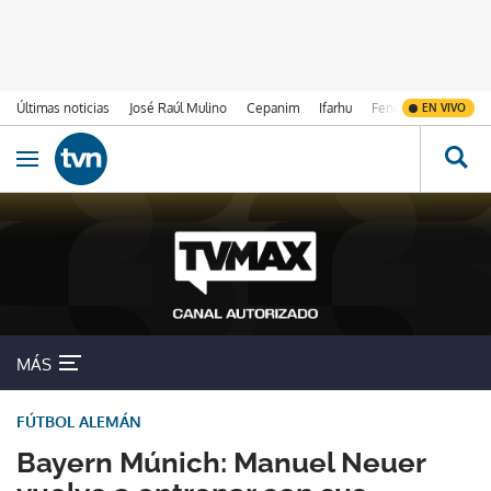
Últimas noticias
José Raúl Mulino
Cepanim
Ifarhu
Fenómeno de El Ni
EN VIVO
Ir al contenido
Obrir navegació
MÁS
FÚTBOL ALEMÁN
Bayern Múnich: Manuel Neuer