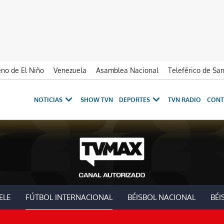
no de El Niño
Venezuela
Asamblea Nacional
Teleférico de Sa
NOTICIAS
SHOW TVN
DEPORTES
TVN RADIO
CONT
ELE
FÚTBOL INTERNACIONAL
BÉISBOL NACIONAL
BÉI