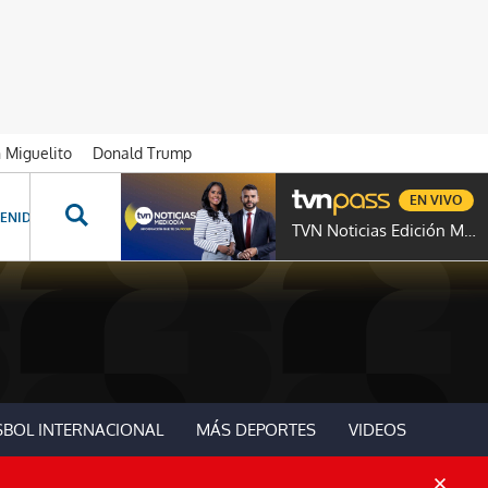
n Miguelito
Donald Trump
EN VIVO
ENIDOS ESPECIALES
NOVELAS
PROGRAMAS
GENTE TVN
PROG
TVN Noticias Edición Mediodía
SBOL INTERNACIONAL
MÁS DEPORTES
VIDEOS