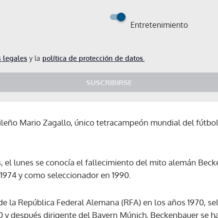
Entretenimiento
 legales
y la
política de protección de datos.
SUSCRIBIRSE
ileño Mario Zagallo, único tetracampeón mundial del fútbol,
 el lunes se conocía el fallecimiento del mito alemán Bec
1974 y como seleccionador en 1990.
 de la República Federal Alemana (RFA) en los años 1970, se
 y después dirigente del Bayern Múnich, Beckenbauer se hab
Gracias por suscribirte a nuestro boletín.