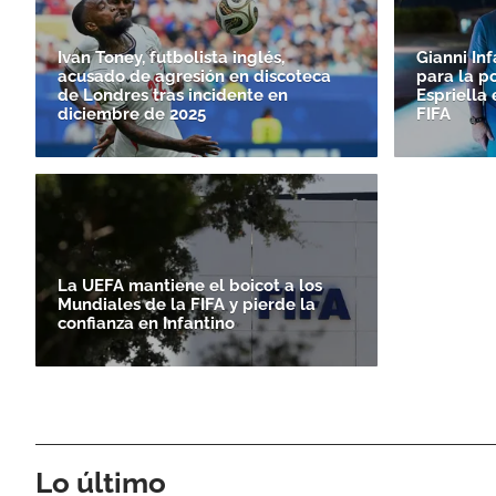
Ivan Toney, futbolista inglés,
Gianni In
acusado de agresión en discoteca
para la p
de Londres tras incidente en
Espriella 
diciembre de 2025
FIFA
La UEFA mantiene el boicot a los
Mundiales de la FIFA y pierde la
confianza en Infantino
Lo último