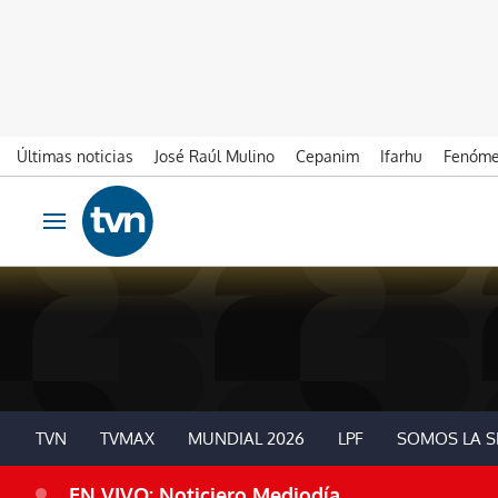
Últimas noticias
José Raúl Mulino
Cepanim
Ifarhu
Fenóme
Ir al contenido
Obrir navegació
TVN
TVMAX
MUNDIAL 2026
LPF
SOMOS LA S
EN VIVO: Noticiero Mediodía