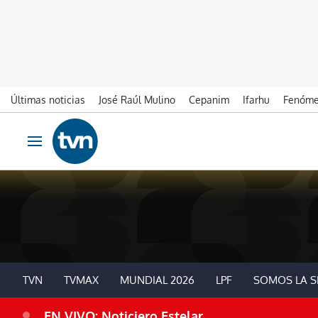
Últimas noticias
José Raúl Mulino
Cepanim
Ifarhu
Fenóme
Ir al contenido
Obrir navegació
TVN
TVMAX
MUNDIAL 2026
LPF
SOMOS LA S
EN VIVO: Noticiero Estelar