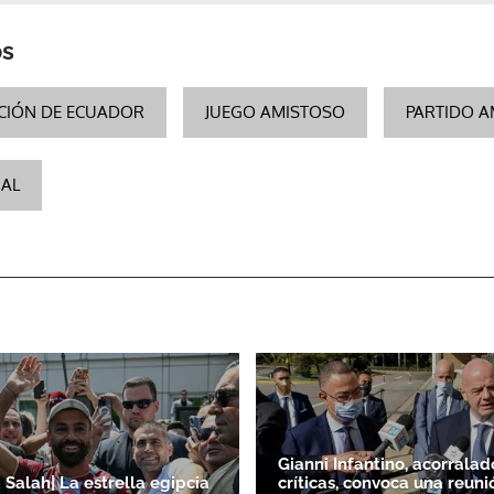
os
CIÓN DE ECUADOR
JUEGO AMISTOSO
PARTIDO 
NAL
Gianni Infantino, acorralad
alah| La estrella egipcia
críticas, convoca una reuni