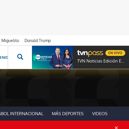
n Miguelito
Donald Trump
EN VIVO
ENIDOS ESPECIALES
NOVELAS
PROGRAMAS
GENTE TVN
PROG
TVN Noticias Edición Estelar
SBOL INTERNACIONAL
MÁS DEPORTES
VIDEOS