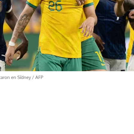
ntaron en Sídney
/
AFP