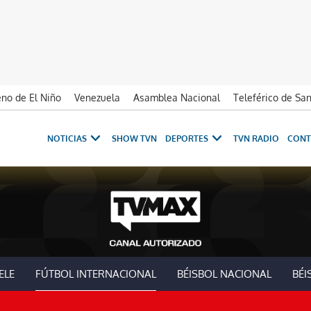
no de El Niño
Venezuela
Asamblea Nacional
Teleférico de Sa
NOTICIAS
SHOW TVN
DEPORTES
TVN RADIO
CONT
ELE
FÚTBOL INTERNACIONAL
BÉISBOL NACIONAL
BÉI