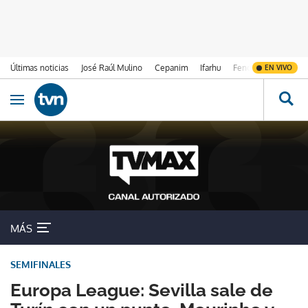
Últimas noticias
José Raúl Mulino
Cepanim
Ifarhu
Fenómeno de El Ni
EN VIVO
Ir al contenido
Obrir navegació
MÁS
SEMIFINALES
Europa League: Sevilla sale de