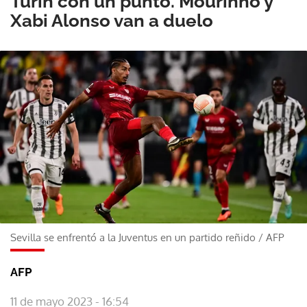
Turín con un punto. Mourinho y
Xabi Alonso van a duelo
Sevilla se enfrentó a la Juventus en un partido reñido
/
AFP
AFP
11 de mayo 2023 - 16:54