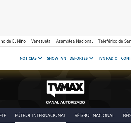
no de El Niño
Venezuela
Asamblea Nacional
Teleférico de Sa
NOTICIAS
SHOW TVN
DEPORTES
TVN RADIO
CONT
ELE
FÚTBOL INTERNACIONAL
BÉISBOL NACIONAL
BÉI