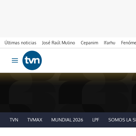
Últimas noticias
José Raúl Mulino
Cepanim
Ifarhu
Fenóme
Ir al contenido
Obrir navegació
TVN
TVMAX
MUNDIAL 2026
LPF
SOMOS LA S