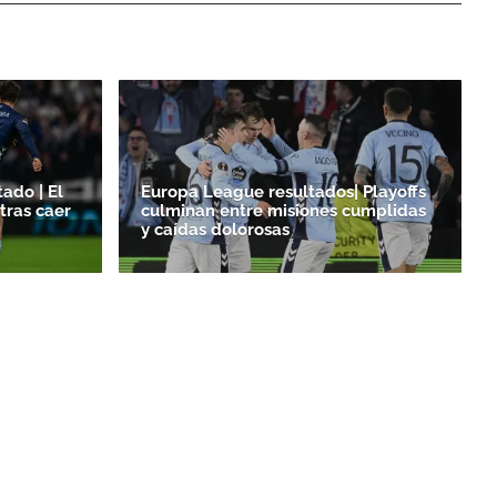
ado | El
Europa League resultados| Playoffs
tras caer
culminan entre misiones cumplidas
y caídas dolorosas