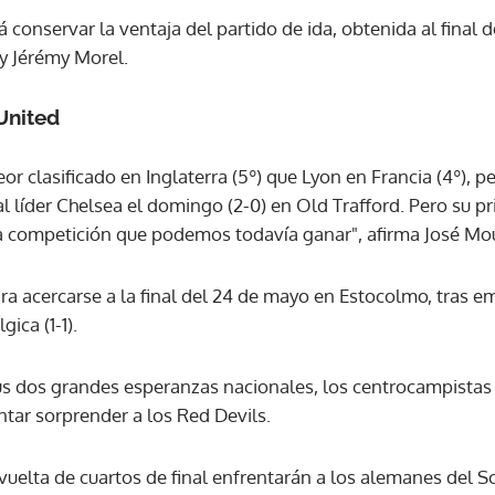
á conservar la ventaja del partido de ida, obtenida al final 
 y Jérémy Morel.
ACEPTAR
United
r clasificado en Inglaterra (5º) que Lyon en Francia (4º), pe
l líder Chelsea el domingo (2-0) en Old Trafford. Pero su p
ca competición que podemos todavía ganar", afirma José Mo
ara acercarse a la final del 24 de mayo en Estocolmo, tras 
ica (1-1).
us dos grandes esperanzas nacionales, los centrocampista
ntar sorprender a los Red Devils.
vuelta de cuartos de final enfrentarán a los alemanes del S