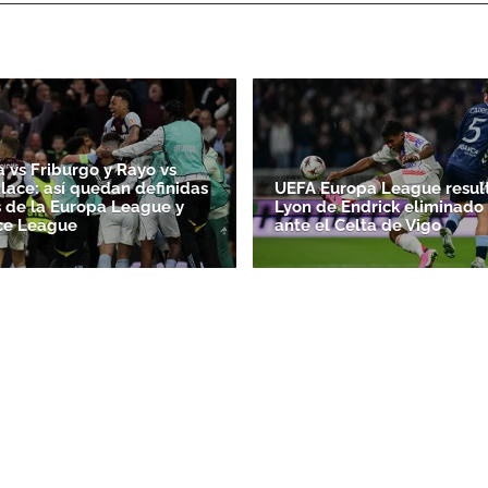
a vs Friburgo y Rayo vs
alace: así quedan definidas
UEFA Europa League result
es de la Europa League y
Lyon de Endrick eliminado 
ce League
ante el Celta de Vigo