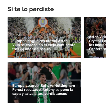
Si te lo perdiste
Aston Vill
Europa League resultado| Aston
Crystal P
Villa se corona en el viejo continente
las final
tras 44 años de sequía
Conferen
Europa League| Betis vs Nottingham
Forest resultado: Antony se pone la
capa y salva a los 'verdiblancos'