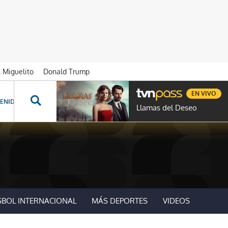
n Miguelito
Donald Trump
EN VIVO
ENIDOS ESPECIALES
NOVELAS
PROGRAMAS
GENTE TVN
PROG
Llamas del Deseo
SBOL INTERNACIONAL
MÁS DEPORTES
VIDEOS