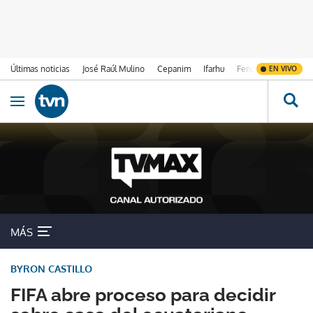
Últimas noticias
José Raúl Mulino
Cepanim
Ifarhu
Fenómeno de El Ni
EN VIVO
Ir al contenido
Obrir navegació
MÁS
BYRON CASTILLO
FIFA abre proceso para decidir