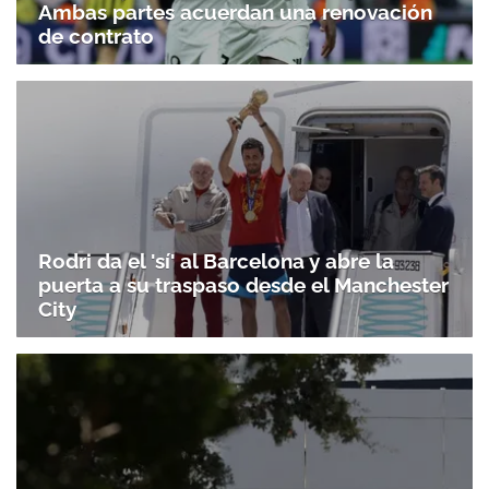
Ambas partes acuerdan una renovación
de contrato
Rodri da el 'sí' al Barcelona y abre la
puerta a su traspaso desde el Manchester
City