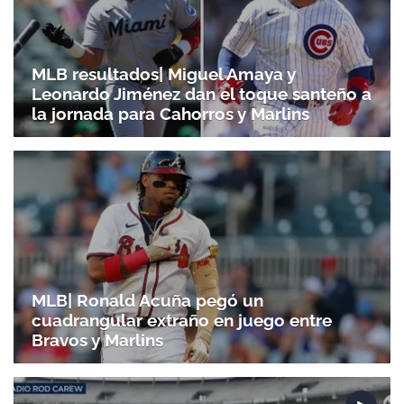
MLB resultados| Miguel Amaya y
Leonardo Jiménez dan el toque santeño a
la jornada para Cahorros y Marlins
MLB| Ronald Acuña pegó un
cuadrangular extraño en juego entre
Bravos y Marlins