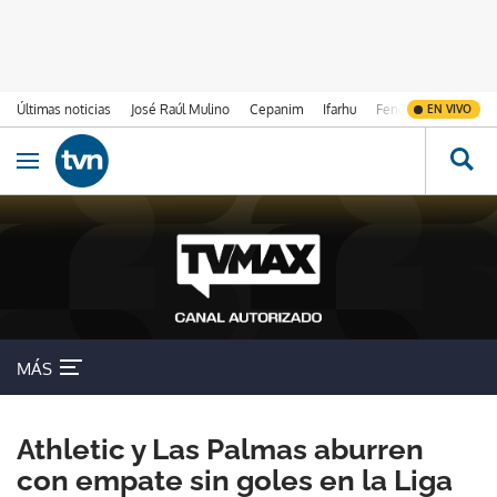
Últimas noticias
José Raúl Mulino
Cepanim
Ifarhu
Fenómeno de El Ni
EN VIVO
Ir al contenido
Obrir navegació
MÁS
Athletic y Las Palmas aburren
con empate sin goles en la Liga