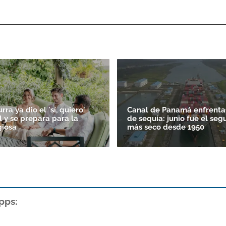
ra ya dio el 'sí, quiero'
Canal de Panamá enfrenta
il y se prepara para la
de sequía: junio fue el se
giosa
más seco desde 1950
pps: