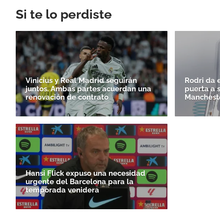
Si te lo perdiste
Vinicius y Real Madrid seguirán
Rodri da e
juntos. Ambas partes acuerdan una
puerta a 
renovación de contrato
Mancheste
Hansi Flick expuso una necesidad
urgente del Barcelona para la
temporada venidera