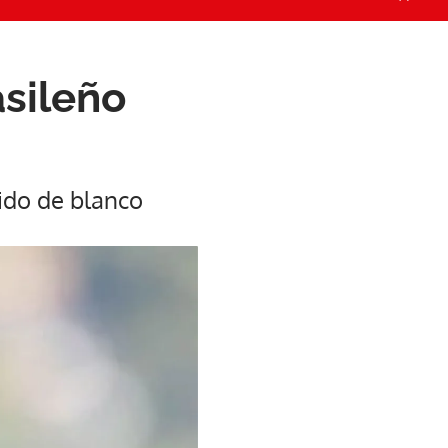
asileño
tido de blanco