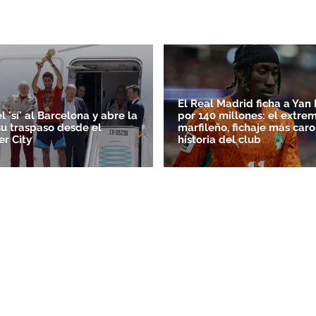
El Real Madrid ficha a Ya
l 'sí' al Barcelona y abre la
por 140 millones: el extre
su traspaso desde el
marfileño, fichaje más caro
r City
historia del club