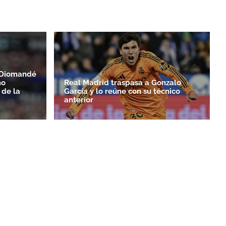
n Diomandé
mo
Real Madrid traspasa a Gonzalo
 de la
García y lo reúne con su técnico
anterior