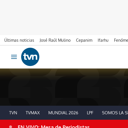
Últimas noticias
José Raúl Mulino
Cepanim
Ifarhu
Fenóme
Ir al contenido
Obrir navegació
TVN
TVMAX
MUNDIAL 2026
LPF
SOMOS LA S
EN VIVO: Mesa de Periodistas