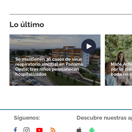
Lo último
Se mantienen 36 casos de virus
respiratorio sincitial en Panamá
Mafe Achur
Oeste; tres niños permanecen
por lo civ
hospitalizados
boda reli
Síguenos:
Descubre nuestras a