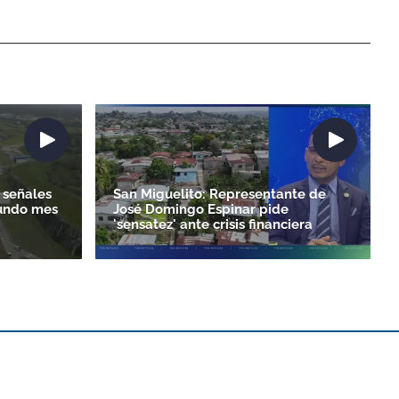
 señales
San Miguelito: Representante de
gundo mes
José Domingo Espinar pide
'sensatez' ante crisis financiera