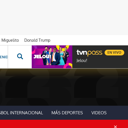
n Miguelito
Donald Trump
EN VIVO
ENIDOS ESPECIALES
NOVELAS
PROGRAMAS
GENTE TVN
PROG
Jelou!
SBOL INTERNACIONAL
MÁS DEPORTES
VIDEOS