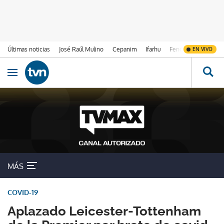
Últimas noticias
José Raúl Mulino
Cepanim
Ifarhu
Fenómeno de El Ni
EN VIVO
Ir al contenido
Obrir navegació
MÁS
COVID-19
Aplazado Leicester-Tottenham