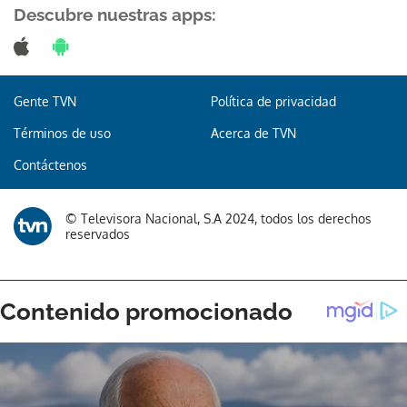
Descubre nuestras apps:
Gente TVN
Política de privacidad
Gracias por suscribirte a nuestro boletín.
Términos de uso
Acerca de TVN
ACEPTAR
Contáctenos
© Televisora Nacional, S.A 2024, todos los derechos
reservados