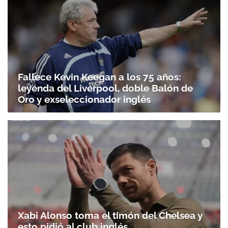
Fallece Kevin Keegan a los 75 años:
leyenda del Liverpool, doble Balón de
Oro y exseleccionador inglés
Xabi Alonso toma el timón del Chelsea y
esto pidió al club inglés