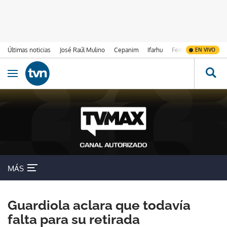
Últimas noticias
José Raúl Mulino
Cepanim
Ifarhu
Fenómeno de El Ni
EN VIVO
Ir al contenido
Obrir navegació
MÁS
Guardiola aclara que todavía
falta para su retirada