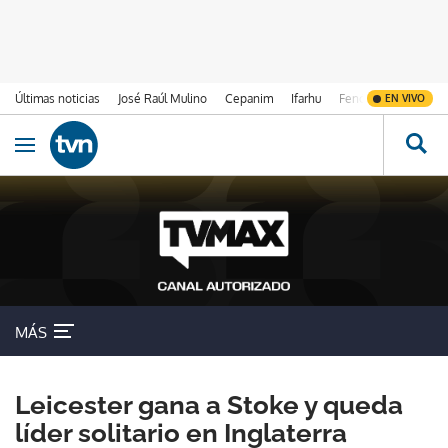
Últimas noticias
José Raúl Mulino
Cepanim
Ifarhu
Fenómeno de El Ni
EN VIVO
Ir al contenido
Obrir navegació
MÁS
Leicester gana a Stoke y queda
líder solitario en Inglaterra