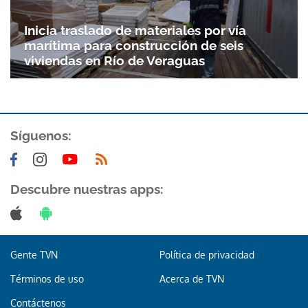
Gracias por suscribirte a nuestro boletín.
Inicia traslado de materiales por vía
marítima para construcción de seis
ACEPTAR
viviendas en Río de Veraguas
Síguenos:
Descubre nuestras apps:
Gente TVN
Política de privacidad
Términos de uso
Acerca de TVN
Contáctenos