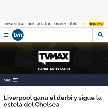
Últimas noticias
José Raúl Mulino
Cepanim
Ifarhu
Fenómeno de El Ni
EN VIVO
Ir al contenido
Obrir navegació
MÁS
Liverpool gana el derbi y sigue la
estela del Chelsea