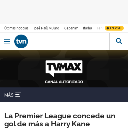
Últimas noticias
José Raúl Mulino
Cepanim
Ifarhu
Fenómeno de El Ni
EN VIVO
Ir al contenido
Obrir navegació
MÁS
La Premier League concede un
gol de más a Harry Kane