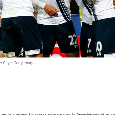
r City
/
Getty Images
do en la cumbre, Leicester, segundo en la Premier con el m