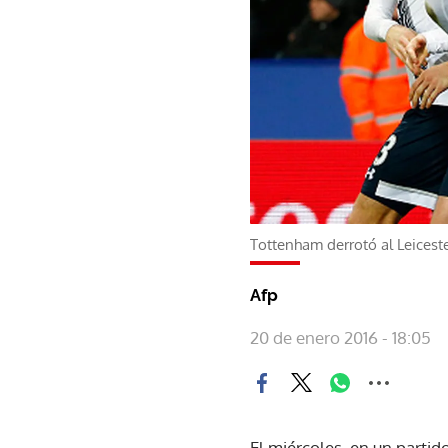
Tottenham derrotó al Leiceste
Afp
20 de enero 2016 - 18:05
El miércoles, en un parti