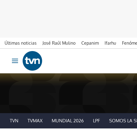
Últimas noticias
José Raúl Mulino
Cepanim
Ifarhu
Fenóme
Ir al contenido
Obrir navegació
TVN
TVMAX
MUNDIAL 2026
LPF
SOMOS LA S