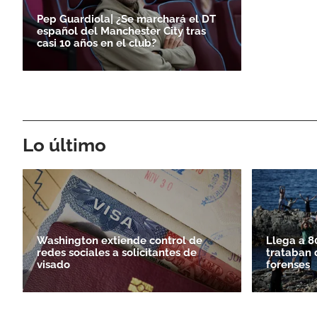
Pep Guardiola| ¿Se marchará el DT
español del Manchester City tras
casi 10 años en el club?
Lo último
Washington extiende control de
Llega a 8
redes sociales a solicitantes de
trataban 
visado
forenses