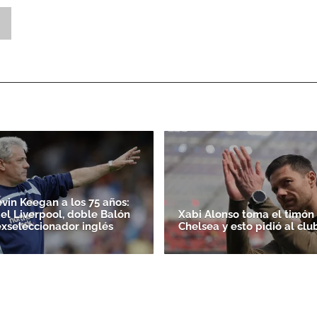
ACEPTAR
evin Keegan a los 75 años:
el Liverpool, doble Balón
Xabi Alonso toma el timón
exseleccionador inglés
Chelsea y esto pidió al clu