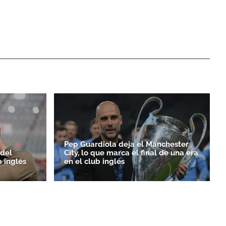
Pep Guardiola deja el Manchester
 del
City, lo que marca el final de una era
b inglés
en el club inglés