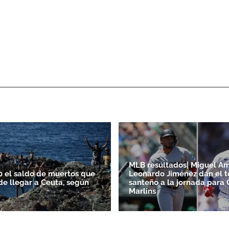
MLB resultados| Miguel A
0 el saldo de muertos que
Leonardo Jiménez dan el 
de llegar a Ceuta, según
santeño a la jornada para 
Marlins