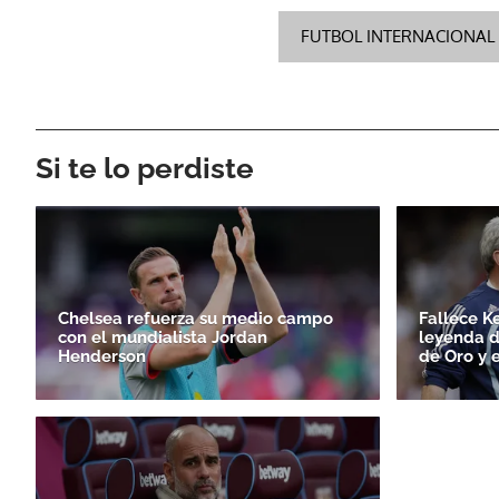
FUTBOL INTERNACIONAL
Si te lo perdiste
Chelsea refuerza su medio campo
Fallece K
con el mundialista Jordan
leyenda d
Henderson
de Oro y 