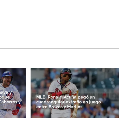
maya y
toque
MLB| Ronald Acuña pegó un
Cahorros y
cuadrangular extraño en juego
entre Bravos y Marlins