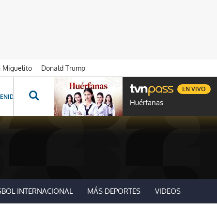
n Miguelito
Donald Trump
EN VIVO
ENIDOS ESPECIALES
NOVELAS
PROGRAMAS
GENTE TVN
PROG
Huérfanas
SBOL INTERNACIONAL
MÁS DEPORTES
VIDEOS