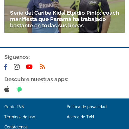
Serie del Caribe Kids| Elpidio Pinto: coach
manifiesta que Panamá ha trabajado
bastante en todas sus líneas
Síguenos:
Descubre nuestras apps:
Gente TVN
Política de privacidad
Términos de uso
Acerca de TVN
Contáctenos