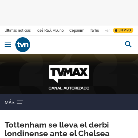
Últimas noticias
José Raúl Mulino
Cepanim
Ifarhu
Fenómeno de El Ni
EN VIVO
Ir al contenido
Obrir navegació
MÁS
Tottenham se lleva el derbi
londinense ante el Chelsea