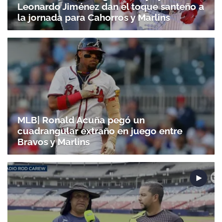
Leonardo Jiménez dan el toque santeño a
la jornada para Cahorros y Marlins
MLB| Ronald Acuña pegó un
cuadrangular extraño en juego entre
Bravos y Marlins