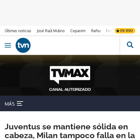
Últimas noticias
José Raúl Mulino
Cepanim
Ifarhu
Fenómeno de El Ni
EN VIVO
Ir al contenido
Obrir navegació
MÁS
Juventus se mantiene sólida en
cabeza, Milan tampoco falla en la