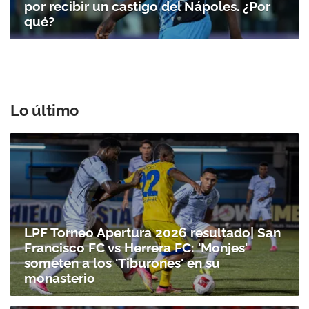
por recibir un castigo del Nápoles. ¿Por
qué?
Lo último
LPF Torneo Apertura 2026 resultado| San
Francisco FC vs Herrera FC: 'Monjes'
someten a los 'Tiburones' en su
monasterio