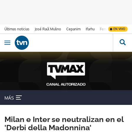
Últimas noticias
José Raúl Mulino
Cepanim
Ifarhu
Fenómeno de El Ni
EN VIVO
Ir al contenido
Obrir navegació
MÁS
Milan e Inter se neutralizan en el
'Derbi della Madonnina'