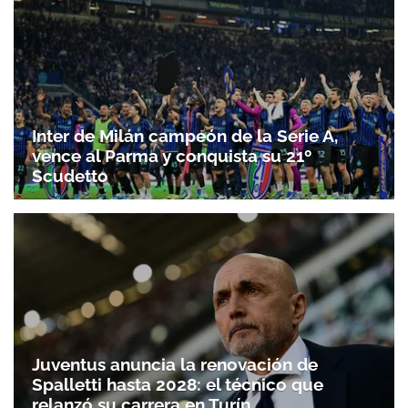
Inter de Milán campeón de la Serie A,
vence al Parma y conquista su 21º
Scudetto
Juventus anuncia la renovación de
Spalletti hasta 2028: el técnico que
relanzó su carrera en Turín