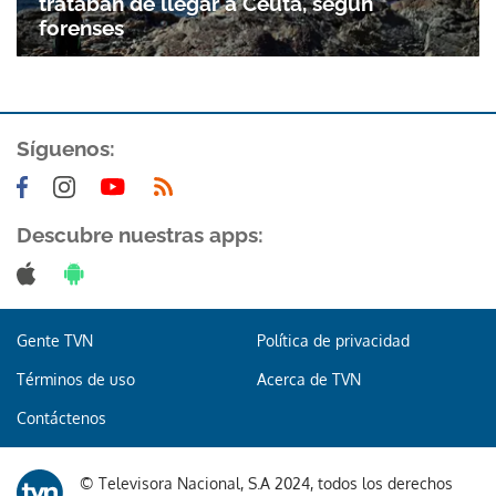
trataban de llegar a Ceuta, según
forenses
Síguenos:
Descubre nuestras apps:
Gente TVN
Política de privacidad
Términos de uso
Acerca de TVN
Contáctenos
Gracias por suscribirte a nuestro boletín.
© Televisora Nacional, S.A 2024, todos los derechos