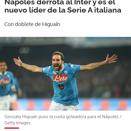
Nápoles derrota al Inter y es el
nuevo líder de la Serie A italiana
Con doblete de Higuaín
Gonzalo Higuaín puso la cuota goleadora para el Nápoles
/
Getty Images