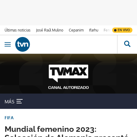
Últimas noticias
José Raúl Mulino
Cepanim
Ifarhu
Fenómeno de El Ni
EN VIVO
Ir al contenido
Obrir navegació
MÁS
FIFA
Mundial femenino 2023: