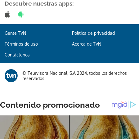
Descubre nuestras apps:
Gente TVN
Política de privacidad
Gracias por suscribirte a nuestro boletín.
Términos de uso
Acerca de TVN
ACEPTAR
Contáctenos
© Televisora Nacional, S.A 2024, todos los derechos
reservados