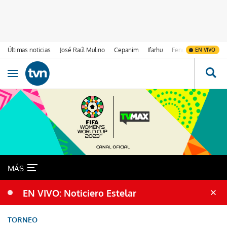
Últimas noticias
José Raúl Mulino
Cepanim
Ifarhu
Fenómeno de El Ni
EN VIVO
Ir al contenido
Obrir navegació
MÁS
EN VIVO: Noticiero Estelar
TORNEO