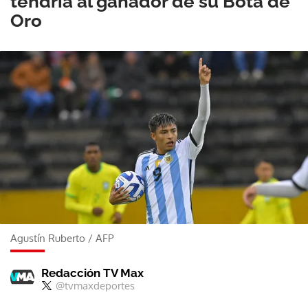
tendría al ganador de su Bota de
Oro
Agustín Ruberto
/
AFP
Redacción TV Max
@tvmaxdeportes