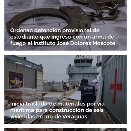
Gracias por suscribirte a nuestro boletín.
Ordenan detención provisional de
estudiante que ingresó con un arma de
ACEPTAR
fuego al Instituto José Dolores Moscote
Inicia traslado de materiales por vía
marítima para construcción de seis
viviendas en Río de Veraguas