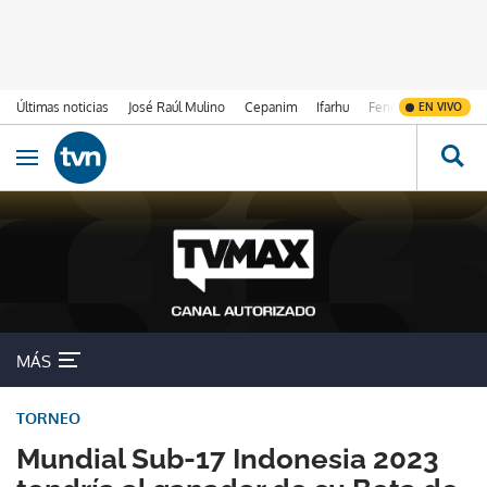
Últimas noticias
José Raúl Mulino
Cepanim
Ifarhu
Fenómeno de El Ni
EN VIVO
Ir al contenido
Obrir navegació
MÁS
TORNEO
Mundial Sub-17 Indonesia 2023