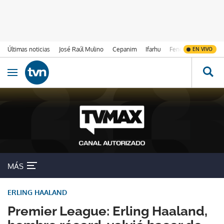
Últimas noticias
José Raúl Mulino
Cepanim
Ifarhu
Fenómeno de El Ni
EN VIVO
Ir al contenido
Obrir navegació
MÁS
ERLING HAALAND
Premier League: Erling Haaland,