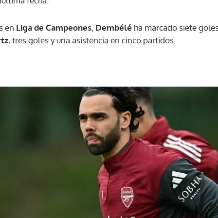
última fecha.
s en
Liga de Campeones
,
Dembélé
ha marcado siete goles
rtz
, tres goles y una asistencia en cinco partidos.