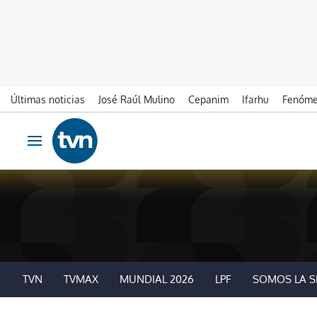
Últimas noticias
José Raúl Mulino
Cepanim
Ifarhu
Fenóme
Ir al contenido
Obrir navegació
TVN
TVMAX
MUNDIAL 2026
LPF
SOMOS LA S