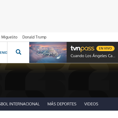
n Miguelito
Donald Trump
EN VIVO
ENIDOS ESPECIALES
NOVELAS
PROGRAMAS
GENTE TVN
PROG
Cuando Los Ángeles Caen
SBOL INTERNACIONAL
MÁS DEPORTES
VIDEOS