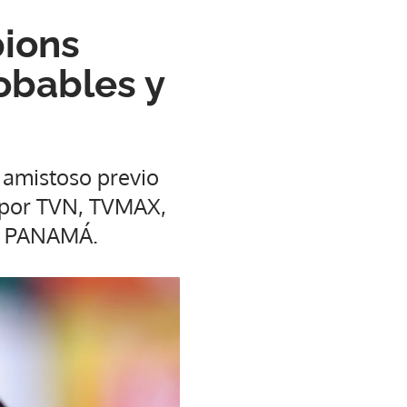
pions
obables y
 amistoso previo
 por TVN, TVMAX,
AX PANAMÁ.