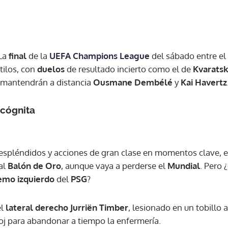
La
final
de la
UEFA Champions League
del sábado entre el
tilos, con
duelos
de resultado incierto como el de
Kvaratsk
e mantendrán a distancia
Ousmane Dembélé
y
Kai Havertz
ncógnita
 espléndidos y acciones de gran clase en momentos clave, 
al
Balón de Oro
, aunque vaya a perderse el
Mundial
. Pero 
emo izquierdo
del
PSG
?
el
lateral derecho
Jurriën Timber
, lesionado en un tobillo
loj para abandonar a tiempo la enfermería.