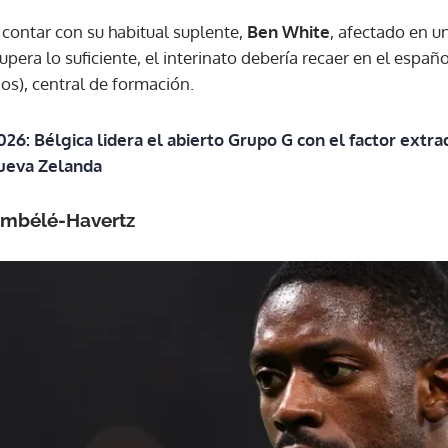
 contar con su habitual suplente,
Ben White
, afectado en un
upera lo suficiente, el interinato debería recaer en el espa
ACEPTAR
os), central de formación.
026: Bélgica lidera el abierto Grupo G con el factor extra
Nueva Zelanda
embélé-Havertz