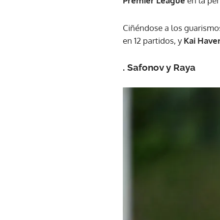
Premier League
en la pen
Ciñéndose a los guarismo
en 12 partidos, y
Kai Have
.
Safonov
y
Raya