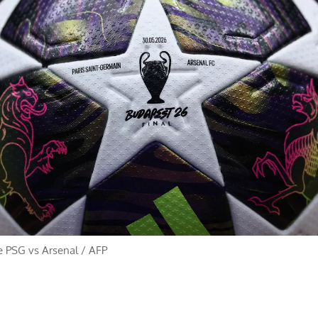
e PSG vs Arsenal
/
AFP