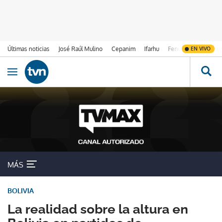
Últimas noticias
José Raúl Mulino
Cepanim
Ifarhu
Fenómeno de El Ni
EN VIVO
Ir al contenido
Obrir navegació
MÁS
BOLIVIA
La realidad sobre la altura en