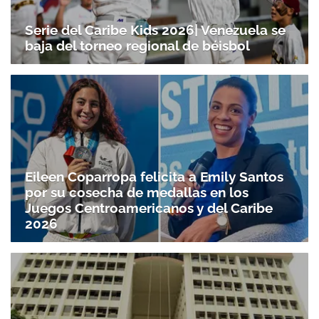
Serie del Caribe Kids 2026| Venezuela se
baja del torneo regional de béisbol
Eileen Coparropa felicita a Emily Santos
por su cosecha de medallas en los
Juegos Centroamericanos y del Caribe
2026
Gracias por suscribirte a nuestro boletín.
ACEPTAR