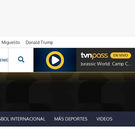
n Miguelito
Donald Trump
EN VIVO
ENIDOS ESPECIALES
NOVELAS
PROGRAMAS
GENTE TVN
PROG
Jurassic World: Camp Cretaceous
SBOL INTERNACIONAL
MÁS DEPORTES
VIDEOS