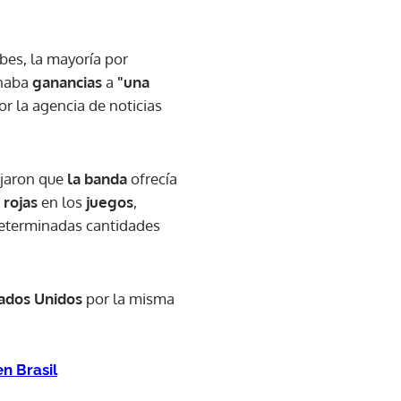
bes, la mayoría por
onaba
ganancias
a
"una
or la agencia de noticias
ojaron que
la banda
ofrecía
o
rojas
en los
juegos
,
eterminadas cantidades
tados Unidos
por la misma
n Brasil