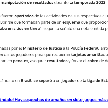
e
manipulación de resultados
durante
la temporada 2022
.
s
fueron
apartados
de las actividades de sus respectivos clu
scubrirse que formaban parte de un
esquema
que proporci
ba en sitios en línea"
, según lo señaló una nota emitida p
enadas por el
Ministerio de Justicia
a la
Policía Federal
, arr
res
a los jugadores para que recibieran
tarjetas amarillas
aran en
penales
, asegurar
resultados
y forzar el
cobro
de d
scándalo en
Brasil
,
se separó
a un
jugador
de
la liga de Es
ándalo! Hay sospechas de amaños en siete juegos más e