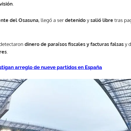
visión
.
ACEPTAR
ente del Osasuna
, llegó a ser
detenido
y
salió libre
tras pa
detectaron
dinero de paraísos fiscales y facturas falsas
y d
res
.
stigan arreglo de nueve partidos en España