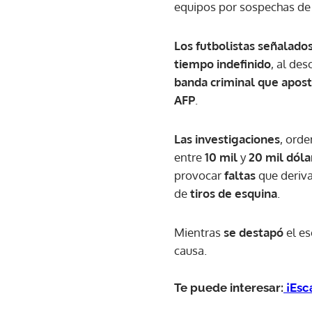
equipos por sospechas d
Los futbolistas señalado
tiempo indefinido
, al de
banda criminal que aposta
AFP
.
Las investigaciones
, ord
entre
10 mil
y
20 mil dóla
provocar
faltas
que deriv
de
tiros de esquina
.
Mientras
se destapó
el e
causa.
Te puede interesar:
¡Esc