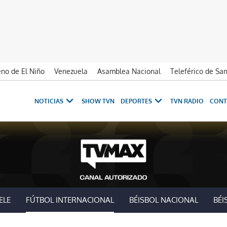
no de El Niño
Venezuela
Asamblea Nacional
Teleférico de Sa
NOTICIAS
SHOW TVN
DEPORTES
TVN RADIO
CONT
ELE
FÚTBOL INTERNACIONAL
BÉISBOL NACIONAL
BÉI