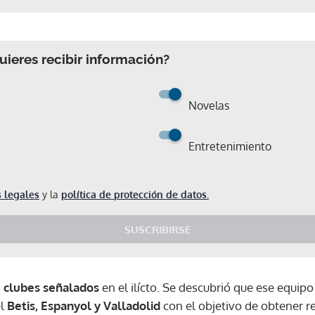
ieres recibir información?
Novelas
Entretenimiento
 legales
y la
política de protección de datos.
SUSCRIBIRSE
s
clubes señalados
en el ilícto. Se descubrió que ese equi
el
Betis, Espanyol y Valladolid
con el objetivo de obtener 
Gracias por suscribirte a nuestro boletín.