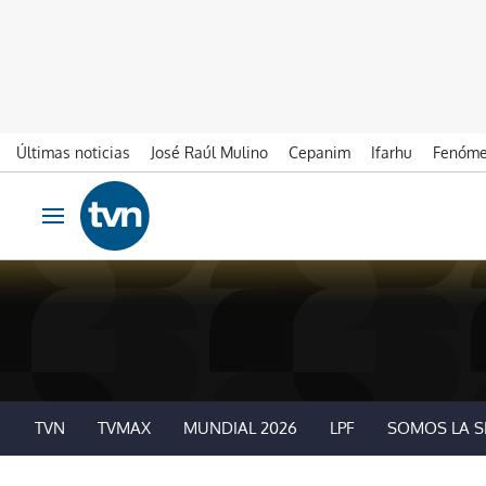
Últimas noticias
José Raúl Mulino
Cepanim
Ifarhu
Fenóme
Ir al contenido
Obrir navegació
TVN
TVMAX
MUNDIAL 2026
LPF
SOMOS LA S