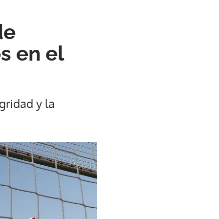
de
s en el
gridad y la