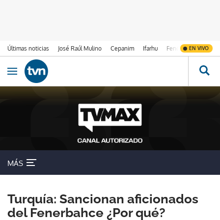
Últimas noticias
José Raúl Mulino
Cepanim
Ifarhu
Fenómeno de El Ni
EN VIVO
Ir al contenido
Obrir navegació
MÁS
Turquía: Sancionan aficionados
del Fenerbahce ¿Por qué?