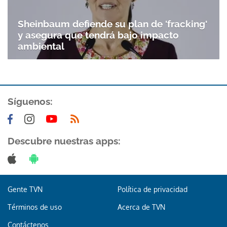
Sheinbaum defiende su plan de 'fracking'
y asegura que tendrá bajo impacto
ambiental
Síguenos:
Descubre nuestras apps:
Gente TVN
Política de privacidad
Términos de uso
Acerca de TVN
Contáctenos