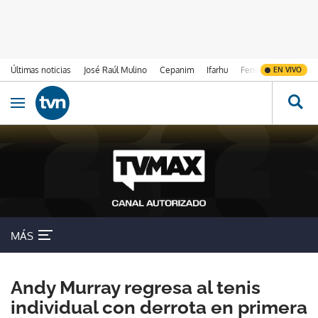
Últimas noticias
José Raúl Mulino
Cepanim
Ifarhu
Fenómeno de El Ni
EN VIVO
Ir al contenido
Obrir navegació
MÁS
Andy Murray regresa al tenis
individual con derrota en primera