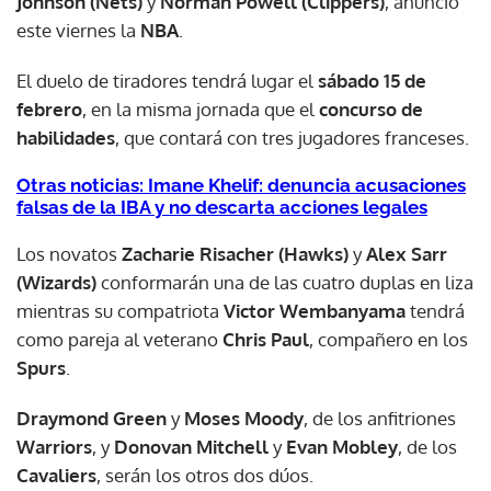
Johnson (Nets)
y
Norman Powell (Clippers)
, anunció
este viernes la
NBA
.
El duelo de tiradores tendrá lugar el
sábado 15 de
febrero
, en la misma jornada que el
concurso de
habilidades
, que contará con tres jugadores franceses.
Otras noticias: Imane Khelif: denuncia acusaciones
falsas de la IBA y no descarta acciones legales
Los novatos
Zacharie Risacher (Hawks)
y
Alex Sarr
(Wizards)
conformarán una de las cuatro duplas en liza
mientras su compatriota
Victor Wembanyama
tendrá
como pareja al veterano
Chris Paul
, compañero en los
Spurs
.
Draymond Green
y
Moses Moody
, de los anfitriones
Warriors
, y
Donovan Mitchell
y
Evan Mobley
, de los
Cavaliers
, serán los otros dos dúos.