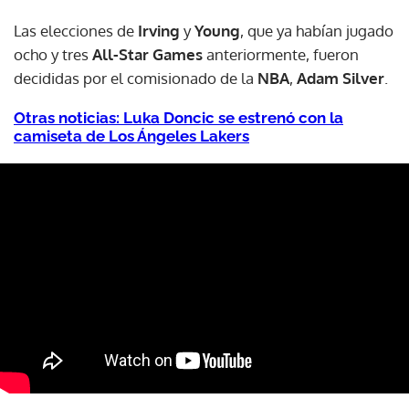
Las elecciones de
Irving
y
Young
, que ya habían jugado
ocho y tres
All-Star Games
anteriormente, fueron
decididas por el comisionado de la
NBA
,
Adam Silver
.
Otras noticias: Luka Doncic se estrenó con la
camiseta de Los Ángeles Lakers