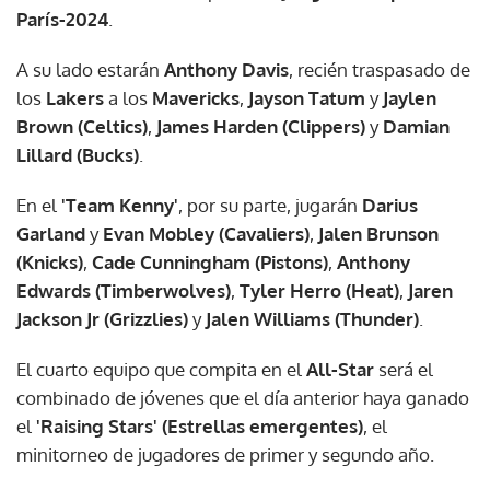
París-2024
.
A su lado estarán
Anthony Davis
, recién traspasado de
los
Lakers
a los
Mavericks
,
Jayson Tatum
y
Jaylen
Brown (Celtics)
,
James Harden (Clippers)
y
Damian
Lillard (Bucks)
.
En el
'Team Kenny'
, por su parte, jugarán
Darius
Garland
y
Evan Mobley (Cavaliers)
,
Jalen Brunson
(Knicks)
,
Cade Cunningham (Pistons)
,
Anthony
Edwards (Timberwolves)
,
Tyler Herro (Heat)
,
Jaren
Jackson Jr (Grizzlies)
y
Jalen Williams (Thunder)
.
El cuarto equipo que compita en el
All-Star
será el
combinado de jóvenes que el día anterior haya ganado
el
'Raising Stars' (Estrellas emergentes)
, el
minitorneo de jugadores de primer y segundo año.