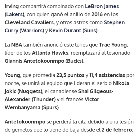
Irving
compartirá combinado con
LeBron James
(Lakers)
, con quien ganó el anillo de
2016
en los
Cleveland Cavaliers
, y otros astros como
Stephen
Curry (Warriors)
y
Kevin Durant (Suns)
.
La
NBA
también anunció este lunes que
Trae Young
,
líder de los
Atlanta Hawks
, reemplazará al lesionado
Giannis Antetokounmpo (Bucks)
.
Young
, que promedia
23,5 puntos
y
11,4 asistencias
por
noche, se unirá al equipo que lideran el serbio
Nikola
Jokic (Nuggets)
, el canadiense
Shai Gilgeous-
Alexander (Thunder)
y el francés
Victor
Wembanyama (Spurs)
.
Antetokounmpo
se perderá la cita debido a una lesión
de gemelos que lo tiene de baja desde el
2 de febrero
.