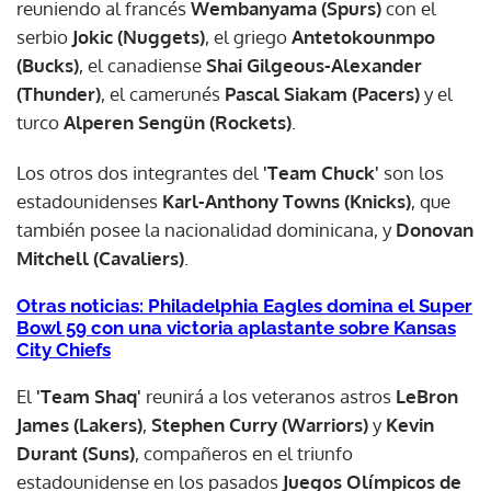
reuniendo al francés
Wembanyama (Spurs)
con el
serbio
Jokic (Nuggets)
, el griego
Antetokounmpo
(Bucks)
, el canadiense
Shai Gilgeous-Alexander
(Thunder)
, el camerunés
Pascal Siakam (Pacers)
y el
turco
Alperen Sengün (Rockets)
.
Los otros dos integrantes del
'Team Chuck'
son los
estadounidenses
Karl-Anthony Towns (Knicks)
, que
también posee la nacionalidad dominicana, y
Donovan
Mitchell (Cavaliers)
.
Otras noticias: Philadelphia Eagles domina el Super
Bowl 59 con una victoria aplastante sobre Kansas
City Chiefs
El
'Team Shaq'
reunirá a los veteranos astros
LeBron
James (Lakers)
,
Stephen Curry (Warriors)
y
Kevin
Durant (Suns)
, compañeros en el triunfo
estadounidense en los pasados
Juegos Olímpicos de