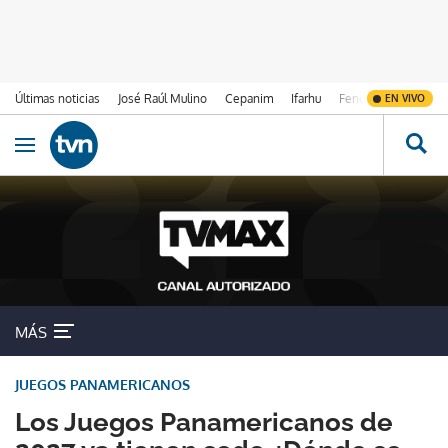
Últimas noticias
José Raúl Mulino
Cepanim
Ifarhu
Fenómeno de El Ni
EN VIVO
Ir al contenido
Obrir navegació
MÁS
JUEGOS PANAMERICANOS
Los Juegos Panamericanos de