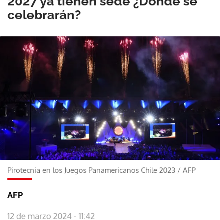
2027 ya tienen sede ¿Dónde se
celebrarán?
Pirotecnia en los Juegos Panamericanos Chile 2023
/
AFP
AFP
12 de marzo 2024 - 11:42