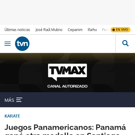
Últimas noticias
José Raúl Mulino
Cepanim
Ifarhu
Fenómeno de El Ni
EN VIVO
Ir al contenido
Obrir navegació
MÁS
KARATE
Juegos Panamericanos: Panamá