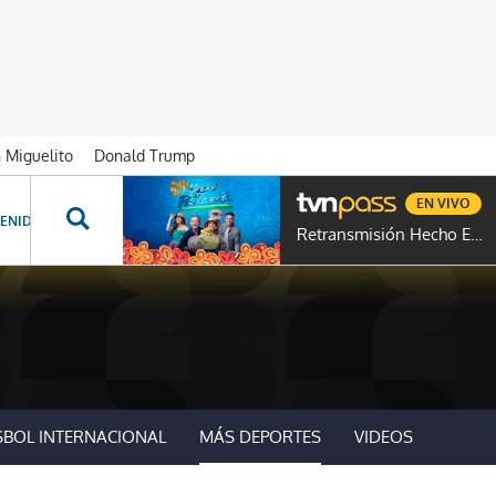
n Miguelito
Donald Trump
EN VIVO
ENIDOS ESPECIALES
NOVELAS
PROGRAMAS
GENTE TVN
PROG
Retransmisión Hecho En Panamá
SBOL INTERNACIONAL
MÁS DEPORTES
VIDEOS