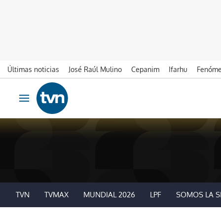
Últimas noticias
José Raúl Mulino
Cepanim
Ifarhu
Fenóme
Ir al contenido
Obrir navegació
TVN
TVMAX
MUNDIAL 2026
LPF
SOMOS LA S