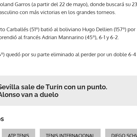
land Garros (a partir del 22 de mayo), donde buscará su 2
asculino con más victorias en los grandes torneos.
 Carballés (51º) batió al boliviano Hugo Dellien (157º) por 6
rendió al francés Adrian Mannarino (45º), 6-1 y 6-2.
56º) quedó por su parte eliminado al perder por un doble 6-
evilla sale de Turín con un punto.
Alonso van a duelo
os
ATP TENIS
TENIS INTERNACIONAL
DIEGO SC