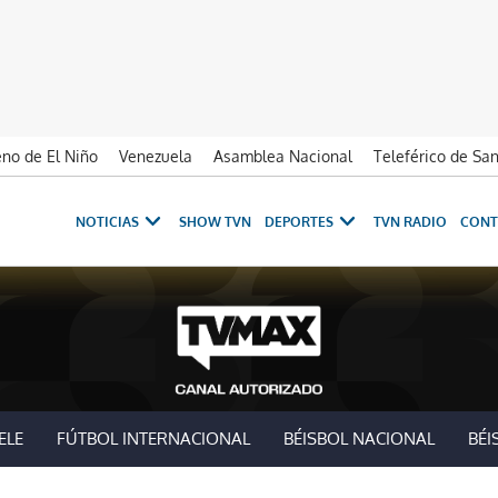
no de El Niño
Venezuela
Asamblea Nacional
Teleférico de Sa
NOTICIAS
SHOW TVN
DEPORTES
TVN RADIO
CONT
ELE
FÚTBOL INTERNACIONAL
BÉISBOL NACIONAL
BÉI