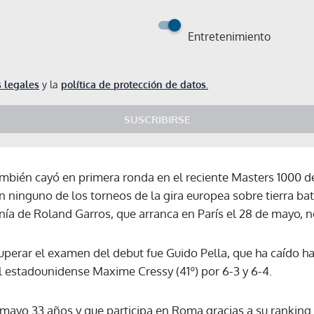
Entretenimiento
 legales
y la
política de protección de datos.
SUSCRIBIRSE
mbién cayó en primera ronda en el reciente Masters 1000 d
en ninguno de los torneos de la gira europea sobre tierra bat
nía de Roland Garros, que arranca en París el 28 de mayo, n
uperar el examen del debut fue Guido Pella, que ha caído ha
l estadounidense Maxime Cressy (41º) por 6-3 y 6-4.
Gracias por suscribirte a nuestro boletín.
 mayo 33 años y que participa en Roma gracias a su ranking