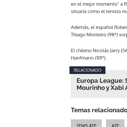
en el mejor momento" a Ro
situaría como el tenista m
Además, el español Roberto
Thiago Monteiro (98º) sorp
El chileno Nicolás Jarry (
Hanfmann (101º).
RELACIONADO
Europa League: S
Mourinho y Xabi 
Temas relacionad
TENIS ATP
ATP