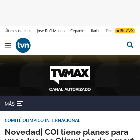
Últimas noticias
José Raúl Mulino
Cepanim
Ifarhu
Fenómeno de El Ni
EN VIVO
Ir al contenido
Obrir navegació
MÁS
COMITÉ OLÍMPICO INTERNACIONAL
Novedad| COI tiene planes para