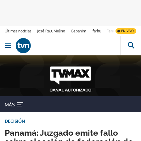
Últimas noticias
José Raúl Mulino
Cepanim
Ifarhu
Fenómeno de El Ni
EN VIVO
Ir al contenido
Obrir navegació
MÁS
DECISIÓN
Panamá: Juzgado emite fallo