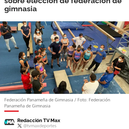
sobre elección de federación de
gimnasia
Federación Panameña de Gimnasia
/
Foto: Federación
Panameña de Gimnasia
Redacción TV Max
@tvmaxdeportes